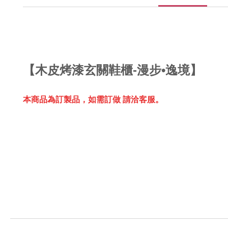
【
木皮烤漆玄關鞋櫃-漫步•逸境】
本商品為訂製品，
如需訂做 請洽客服。