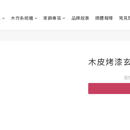
具
木作系統櫃
家飾專區
品牌故事
媒體報導
常見
木皮烤漆玄
若