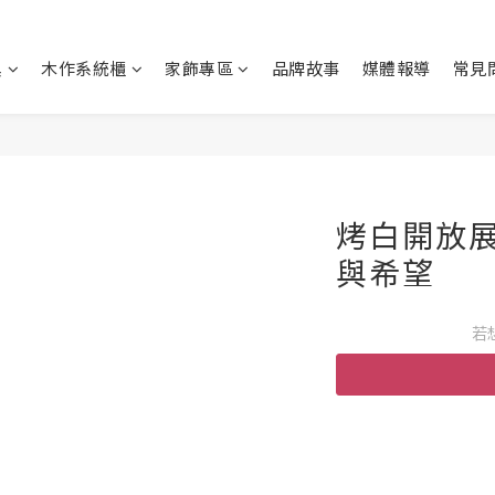
具
木作系統櫃
家飾專區
品牌故事
媒體報導
常見
烤白開放展
與希望
若