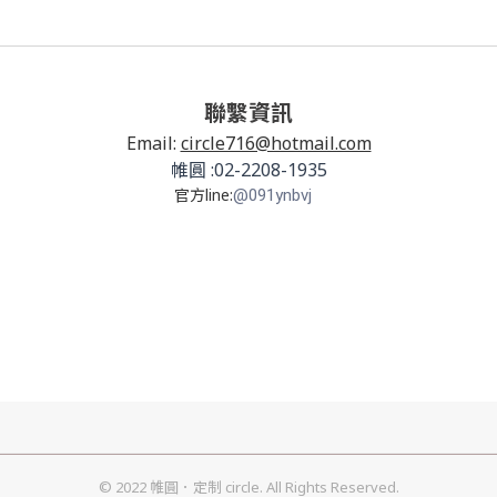
聯繫資訊
Email:
circle716@hotmail.com
帷圓 :02-2208-1935
官方line:
@091ynbvj
© 2022 帷圓．定制 circle. All Rights Reserved.