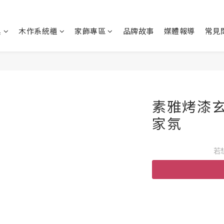
具
木作系統櫃
家飾專區
品牌故事
媒體報導
常見
素雅烤漆玄關
家氛
若