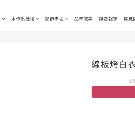
具
木作系統櫃
家飾專區
品牌故事
媒體報導
常見
線板烤白衣
若