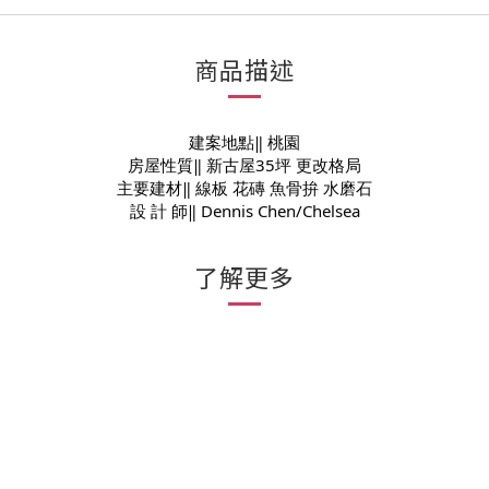
商品描述
建案地點‖ 桃園
房屋性質‖ 新古屋35坪 更改格局
主要建材‖ 線板 花磚 魚骨拚 水磨石
設 計 師‖ Dennis Chen/Chelsea
了解更多