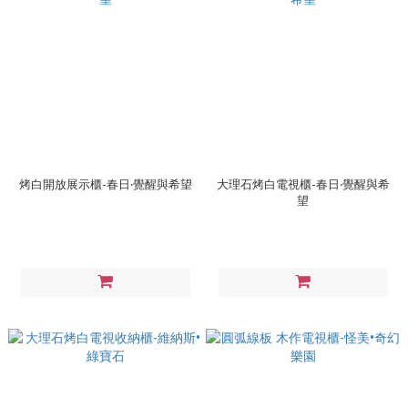
烤白開放展示櫃-春日‧覺醒與希望
大理石烤白電視櫃-春日‧覺醒與希
望