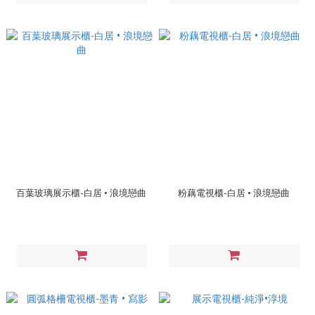
百葉玻璃展示櫃-白居 • 浪境戀曲
粉藕電視櫃-白居 • 浪境戀曲