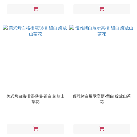
美式烤白格柵電視櫃-留白·綻放山
優雅烤白展示高櫃-留白·綻放山茶
茶花
花