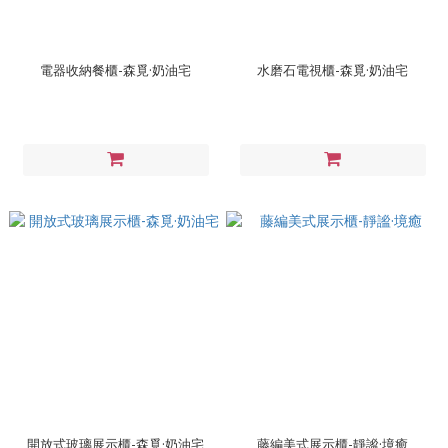
電器收納餐櫃-森覓·奶油宅
水磨石電視櫃-森覓·奶油宅
開放式玻璃展示櫃-森覓·奶油宅
藤編美式展示櫃-靜謐·境癒