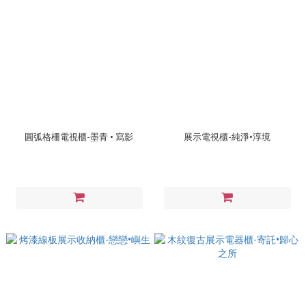
圓弧格柵電視櫃-墨青 • 寫影
展示電視櫃-純淨•淳境