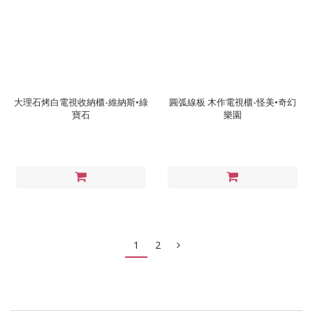
大理石烤白電視收納櫃-維納斯•綠
圓弧線板 木作電視櫃-怪美•奇幻
寶石
樂園
1
2