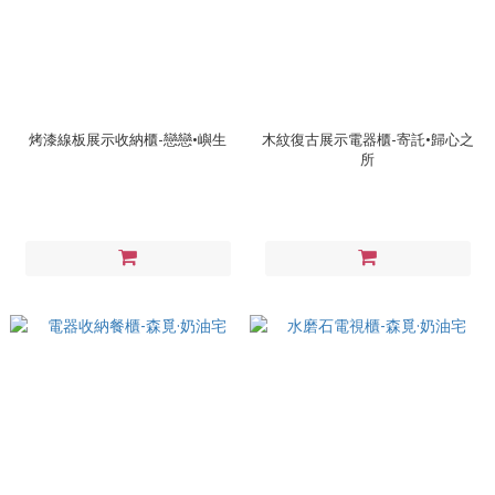
烤漆線板展示收納櫃-戀戀•嶼生
木紋復古展示電器櫃-寄託•歸心之
所