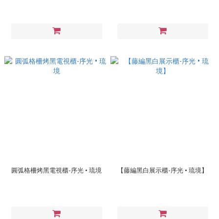
圓弧格柵烤黑電視櫃-序光 • 琉境
【藤編黑白展示櫃-序光 • 琉境】