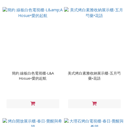
簡約 線板白色電視櫃-L&A
美式烤白素雅收納展示櫃-五月芍
Hosue•愛的起航
藥•花語