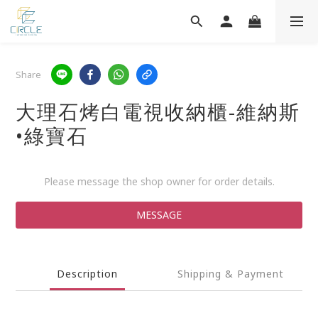
Share
大理石烤白電視收納櫃-維納斯
•綠寶石
Please message the shop owner for order details.
MESSAGE
Description
Shipping & Payment