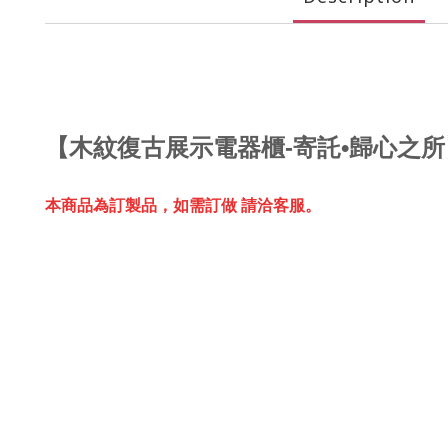
【
木紋復古展示電器櫃-寄託•歸心之所
本商品為訂製品，
如需訂做 請洽客服。