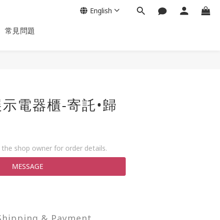
English
常見問題
示電器櫃-寄託•歸
the shop owner for order details.
MESSAGE
Shipping & Payment