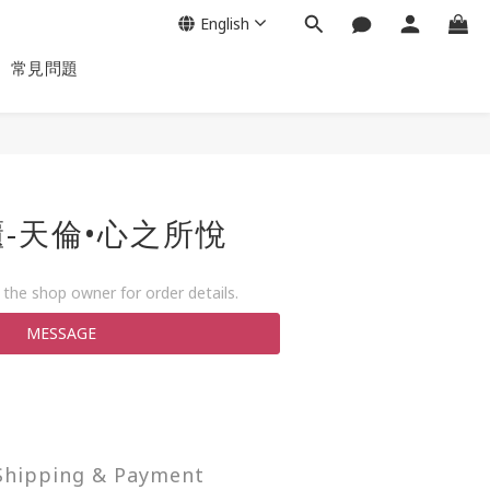
English
常見問題
-天倫•心之所悅
the shop owner for order details.
MESSAGE
Shipping & Payment