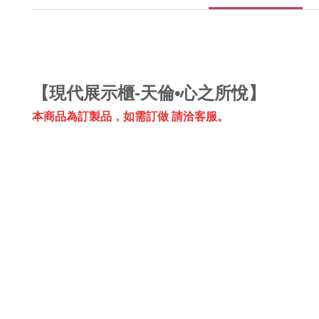
【
現代展示櫃-天倫•心之所悅
】
本商品為訂製品，
如需訂做 請洽客服。