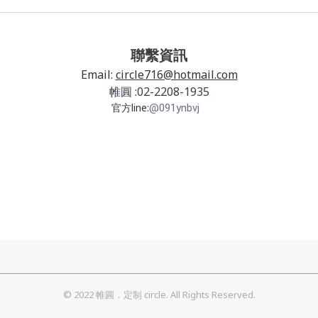
聯繫資訊
Email:
circle716@hotmail.com
帷圓 :02-2208-1935
官方line:
@091ynbvj
© 2022 帷圓．定制 circle. All Rights Reserved.