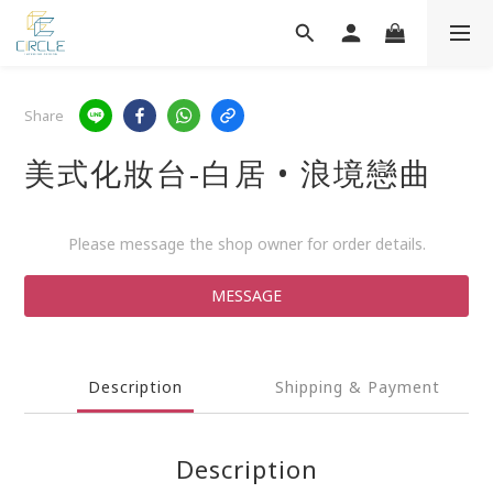
Share
美式化妝台-白居 • 浪境戀曲
Please message the shop owner for order details.
MESSAGE
Description
Shipping & Payment
Description