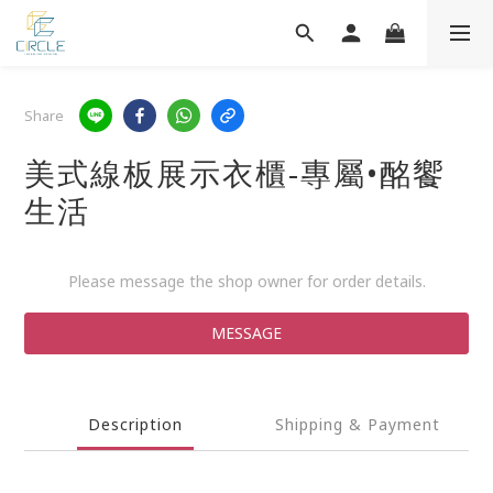
Share
美式線板展示衣櫃-專屬•酩饗
生活
Please message the shop owner for order details.
MESSAGE
Description
Shipping & Payment