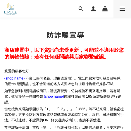
防詐騙宣導
商店建置中，以下資訊尚未受更新，可能並不適用於您
的購物體驗；若有任何疑問請與店家聯繫確認。
親愛的顧客您好
{shop name}
不會以任何名義、理由透過簡訊、電話向您索取相關金融帳戶、
信用卡相關資訊，也不會透過前述方式要求您前往銀行臨櫃或操作ATM。
如果您接到相關電話或簡訊，請提高警覺，切勿輕信不明來電指示，若有疑
慮，敬請於第一時間聯繫
{shop name}
或撥打警政署 165 反詐騙專線進行確
認。
當您接到來電顯示開頭為「+」、「+2」、」「+886」等不明來電，請務必提
高警覺，更要提防對方竄改電話號碼或假裝成特定公司、銀行、司法機關的手
法。不明連結、不認識的LINE好友邀請或簡訊，也請不要點選。
常見詐騙手法如「重複下單」、「誤設分期付款」以取信消費者，再要求進行