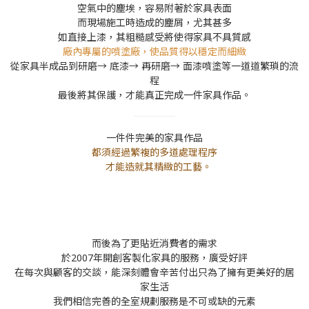
空氣中的塵埃，容易附著於家具表面
而現場施工時造成的塵屑，尤其甚多
如直接上漆，其粗糙感受將使得家具不具質感
廠內專屬的噴塗廠，使品質得以穩定而細緻
從家具半成品到研磨→ 底漆→ 再研磨→ 面漆噴塗等一道道繁瑣的流
程
最後將其保護，才能真正完成一件家具作品。
一件件完美的家具作品
都須經過繁複的多道處理程序
才能造就其精緻的工藝。
而後為了更貼近消費者的需求
於2007年開創客製化家具的服務，廣受好評
在每次與顧客的交談，能深刻體會辛苦付出只為了擁有更美好的居
家生活
我們相信完善的全室規劃服務是不可或缺的元素